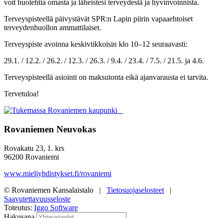
voit huolehtia omasta ja läheistesi terveydestä ja hyvinvoinnista.
Terveyspisteellä päivystävät SPR:n Lapin piirin vapaaehtoiset
terveydenhuollon ammattilaiset.
Terveyspiste avoinna keskiviikkoisin klo 10–12 seuraavasti:
29.1. / 12.2. / 26.2. / 12.3. / 26.3. / 9.4. / 23.4. / 7.5. / 21.5. ja 4.6.
Terveyspisteellä asiointi on maksutonta eikä
ajanvarausta ei tarvita.
Tervetuloa!
Rovaniemen Neuvokas
Rovakatu 23, 1. krs
96200 Rovaniemi
www.mieliyhdistykset.fi/rovaniemi
© Rovaniemen Kansalaistalo |
Tietosuojaselosteet
|
Saavutettavuusseloste
Toteutus:
Iggo Software
Hakusana