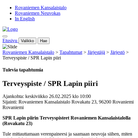
Rovaniemen Kansalaistalo
Rovaniemen Neuvokas
In English
Etusivu
Valikko
Hae
Rovaniemen Kansalaistalo
>
Tapahtumat
>
Järjestäjä
>
Järjestö
>
Terveyspiste / SPR Lapin piiri
Tulevia tapahtumia
Terveyspiste / SPR Lapin piiri
Ajankohta: keskiviikko 26.02.2025 klo 10:00
Sijainti: Rovaniemen Kansalaistalo Rovakatu 23, 96200 Rovaniemi
Rovaniemi
SPR Lapin piirin Terveyspisteet
Rovaniemen Kansalaistalolla
(Rovakatu 23)
Tule mittauttamaan verenpaineesi ja saamaan neuvoja siihen,
miten