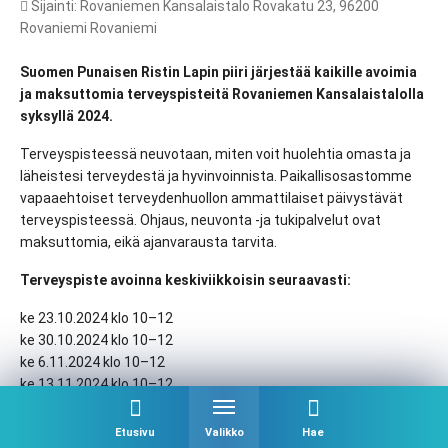
Sijainti: Rovaniemen Kansalaistalo Rovakatu 23, 96200
Rovaniemi Rovaniemi
Suomen Punaisen Ristin Lapin piiri järjestää kaikille avoimia
ja maksuttomia terveyspisteitä Rovaniemen Kansalaistalolla
syksyllä 2024.
Terveyspisteessä neuvotaan, miten voit huolehtia omasta ja
läheistesi terveydestä ja hyvinvoinnista. Paikallisosastomme
vapaaehtoiset terveydenhuollon ammattilaiset päivystävät
terveyspisteessä. Ohjaus, neuvonta -ja tukipalvelut ovat
maksuttomia, eikä ajanvarausta tarvita.
Terveyspiste avoinna keskiviikkoisin seuraavasti:
ke 23.10.2024 klo 10–12
ke 30.10.2024 klo 10–12
ke 6.11.2024 klo 10–12
ke 13.11.2024 klo 10–12
ke 27.11.2024 klo 10–12
ke 4.12.2024 klo 10–12
Etusivu
Valikko
Hae