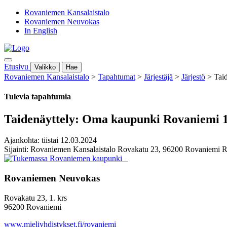
Rovaniemen Kansalaistalo
Rovaniemen Neuvokas
In English
Etusivu
Valikko
Hae
Rovaniemen Kansalaistalo
>
Tapahtumat
>
Järjestäjä
>
Järjestö
>
Tai
Tulevia tapahtumia
Taidenäyttely: Oma kaupunki Rovaniemi 1
Ajankohta: tiistai 12.03.2024
Sijainti: Rovaniemen Kansalaistalo Rovakatu 23, 96200 Rovaniemi 
Rovaniemen Neuvokas
Rovakatu 23, 1. krs
96200 Rovaniemi
www.mieliyhdistykset.fi/rovaniemi