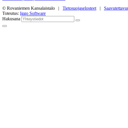
© Rovaniemen Kansalaistalo |
Tietosuojaselosteet
|
Saavutettavu
Toteutus:
Iggo Software
Hakusana