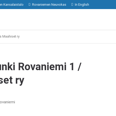
n Kansalaistalo
Rovaniemen Neuvokas
In English
s Maahiset ry
nki Rovaniemi 1 /
et ry
Rovaniemi