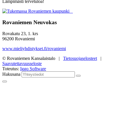
Lämpimästi tervetuloa!
Rovaniemen Neuvokas
Rovakatu 23, 1. krs
96200 Rovaniemi
www.mieliyhdistykset.fi/rovaniemi
© Rovaniemen Kansalaistalo |
Tietosuojaselosteet
|
Saavutettavuusseloste
Toteutus:
Iggo Software
Hakusana