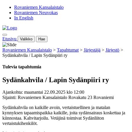
Rovaniemen Kansalaistalo
Rovaniemen Neuvokas
In English
Etusivu
Valikko
Hae
Rovaniemen Kansalaistalo
>
Tapahtumat
>
Järjestäjä
>
Järjestö
>
Sydänkahvila / Lapin Sydänpiiri ry
Tulevia tapahtumia
Sydänkahvila / Lapin Sydänpiiri ry
Ajankohta: maanantai 22.09.2025 klo 12:00
Sijainti: Rovaniemen Kansalaistalo Rovakatu 23 Rovaniemi
Sydänkahvila on kaikille avoin, vertaistuellinen ja matalan
kynnyksen tapaamispaikka kaikille, joita sydänsairaus koskettaa ja
kiinnostaa. Kahvitarjoilu. Vetäjinä toimivat Sydänliiton
vertaistukihenkilöt.