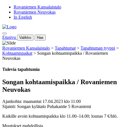
Rovaniemen Kansalaistalo
Rovaniemen Neuvokas
In English
Etusivu
Valikko
Hae
Rovaniemen Kansalaistalo
>
Tapahtumat
>
Tapahtuman tyyppi
>
Kohtaamispaikat
>
Songan kohtaamispaikka / Rovaniemen
Neuvokas
Tulevia tapahtumia
Songan kohtaamispaikka / Rovaniemen
Neuvokas
Ajankohta: maanantai 17.04.2023 klo 11:00
Sijainti: Songan kylätalo Puhakantie 5 Rovaniemi
Kaikille avoin kohtaamispaikka klo 11.00–14.00; lounas 7 €/hlö.
Muutokset mahdollisia.