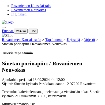
Rovaniemen Kansalaistalo
Rovaniemen Neuvokas
In English
Etusivu
Valikko
Hae
Rovaniemen Kansalaistalo
>
Tapahtumat
>
Järjestäjä
>
Järjestö
>
Sinetän porinapiiri / Rovaniemen Neuvokas
Tulevia tapahtumia
Sinetän porinapiiri / Rovaniemen
Neuvokas
Ajankohta: perjantai 13.09.2024 klo 12:00
Sijainti: Sinetän kylätalo Parkkikankaantie 12 97220 Rovaniemi
Tervetuloa kahvittelemaan, juttelemaan ja viettämään aikaa Sinetän
kylätalolle! Pullakahvit 3,50 €, käteismaksu.
Muutokset mahdollisia.