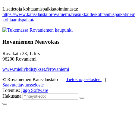
Lisätietoja kohtaamispaikkatoiminnasta:
https://www.kansalaistalorovaniemi.fi/asukkaille/kohtaamispaikat/ne
kohtaamispaikat/
Rovaniemen Neuvokas
Rovakatu 23, 1. krs
96200 Rovaniemi
www.mieliyhdistykset.fi/rovaniemi
© Rovaniemen Kansalaistalo |
Tietosuojaselosteet
|
Saavutettavuusseloste
Toteutus:
Iggo Software
Hakusana