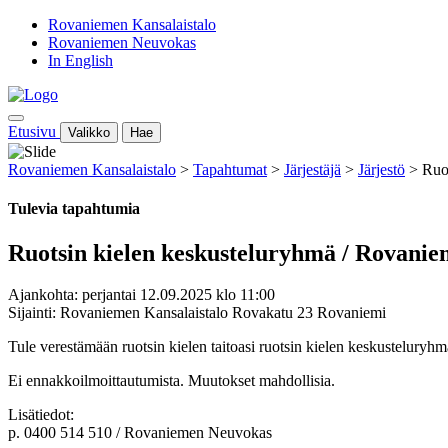
Rovaniemen Kansalaistalo
Rovaniemen Neuvokas
In English
Etusivu
Valikko
Hae
Rovaniemen Kansalaistalo
>
Tapahtumat
>
Järjestäjä
>
Järjestö
>
Ruo
Tulevia tapahtumia
Ruotsin kielen keskusteluryhmä / Rovani
Ajankohta: perjantai 12.09.2025 klo 11:00
Sijainti: Rovaniemen Kansalaistalo Rovakatu 23 Rovaniemi
Tule verestämään ruotsin kielen taitoasi ruotsin kielen keskusteluryhm
Ei ennakkoilmoittautumista. Muutokset mahdollisia.
Lisätiedot:
p. 0400 514 510 / Rovaniemen Neuvokas