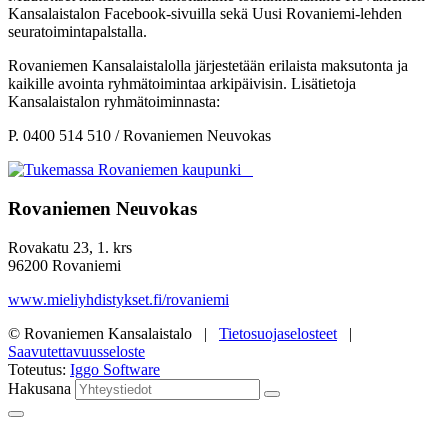
Kansalaistalon Facebook-sivuilla sekä Uusi Rovaniemi-lehden
seuratoimintapalstalla.
Rovaniemen Kansalaistalolla järjestetään erilaista maksutonta ja
kaikille avointa ryhmätoimintaa arkipäivisin. Lisätietoja
Kansalaistalon ryhmätoiminnasta:
P. 0400 514 510 / Rovaniemen Neuvokas
Rovaniemen Neuvokas
Rovakatu 23, 1. krs
96200 Rovaniemi
www.mieliyhdistykset.fi/rovaniemi
© Rovaniemen Kansalaistalo |
Tietosuojaselosteet
|
Saavutettavuusseloste
Toteutus:
Iggo Software
Hakusana