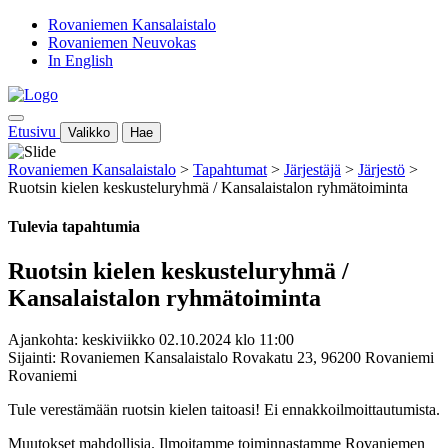
Rovaniemen Kansalaistalo
Rovaniemen Neuvokas
In English
Etusivu
Valikko
Hae
Rovaniemen Kansalaistalo
>
Tapahtumat
>
Järjestäjä
>
Järjestö
>
Ruotsin kielen keskusteluryhmä / Kansalaistalon ryhmätoiminta
Tulevia tapahtumia
Ruotsin kielen keskusteluryhmä /
Kansalaistalon ryhmätoiminta
Ajankohta: keskiviikko 02.10.2024 klo 11:00
Sijainti: Rovaniemen Kansalaistalo Rovakatu 23, 96200 Rovaniemi
Rovaniemi
Tule verestämään ruotsin kielen taitoasi! Ei ennakkoilmoittautumista.
Muutokset mahdollisia. Ilmoitamme toiminnastamme Rovaniemen