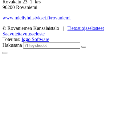
Rovakatu 23, 1. krs
96200 Rovaniemi
www.mieliyhdistykset.fi/rovaniemi
© Rovaniemen Kansalaistalo |
Tietosuojaselosteet
|
Saavutettavuusseloste
Toteutus:
Iggo Software
Hakusana