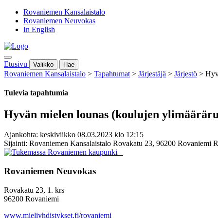
Rovaniemen Kansalaistalo
Rovaniemen Neuvokas
In English
Etusivu
Valikko
Hae
Rovaniemen Kansalaistalo
>
Tapahtumat
>
Järjestäjä
>
Järjestö
>
Hyv
Tulevia tapahtumia
Hyvän mielen lounas (koulujen ylimääräru
Ajankohta: keskiviikko 08.03.2023 klo 12:15
Sijainti: Rovaniemen Kansalaistalo Rovakatu 23, 96200 Rovaniemi 
Rovaniemen Neuvokas
Rovakatu 23, 1. krs
96200 Rovaniemi
www.mieliyhdistykset.fi/rovaniemi