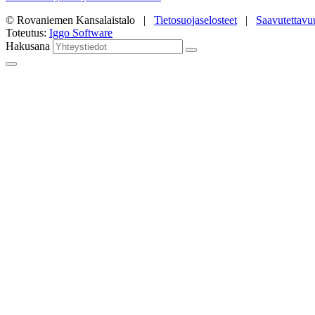
© Rovaniemen Kansalaistalo |
Tietosuojaselosteet
|
Saavutettavu
Toteutus:
Iggo Software
Hakusana