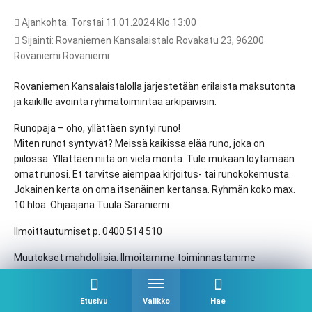
Ajankohta: Torstai 11.01.2024 Klo 13:00
Sijainti: Rovaniemen Kansalaistalo Rovakatu 23, 96200
Rovaniemi Rovaniemi
Rovaniemen Kansalaistalolla järjestetään erilaista maksutonta
ja kaikille avointa ryhmätoimintaa arkipäivisin.
Runopaja – oho, yllättäen syntyi runo!
Miten runot syntyvät? Meissä kaikissa elää runo, joka on
piilossa. Yllättäen niitä on vielä monta. Tule mukaan löytämään
omat runosi. Et tarvitse aiempaa kirjoitus- tai runokokemusta.
Jokainen kerta on oma itsenäinen kertansa. Ryhmän koko max.
10 hlöä. Ohjaajana Tuula Saraniemi.
Ilmoittautumiset p. 0400 514 510
Muutokset mahdollisia. Ilmoitamme toiminnastamme
Rovaniemen Kansalaistalon Facebook-sivuilla sekä Uusi
Rovaniemi-lehden seuratoimintapalstalla.
Etusivu
Valikko
Hae