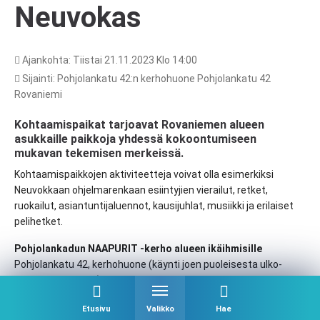
Neuvokas
Ajankohta: Tiistai 21.11.2023 Klo 14:00
Sijainti: Pohjolankatu 42:n kerhohuone Pohjolankatu 42
Rovaniemi
Kohtaamispaikat tarjoavat Rovaniemen alueen
asukkaille paikkoja yhdessä kokoontumiseen
mukavan tekemisen merkeissä.
Kohtaamispaikkojen aktiviteetteja voivat olla esimerkiksi
Neuvokkaan ohjelmarenkaan esiintyjien vierailut, retket,
ruokailut, asiantuntijaluennot, kausijuhlat, musiikki ja erilaiset
pelihetket.
Pohjolankadun NAAPURIT -kerho alueen ikäihmisille
Pohjolankatu 42, kerhohuone (käynti joen puoleisesta ulko-
ovesta eli B-rappu)
96200 Rovaniemi
Etusivu
Valikko
Hae
Kokoontumiset 29.8. alkaen joka toinen tiistai klo 14.00-15.00.