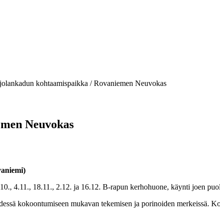
jolankadun kohtaamispaikka / Rovaniemen Neuvokas
emen Neuvokas
vaniemi)
1.10., 4.11., 18.11., 2.12. ja 16.12. B-rapun kerhohuone, käynti joen puo
hdessä kokoontumiseen mukavan tekemisen ja porinoiden merkeissä.
Ko