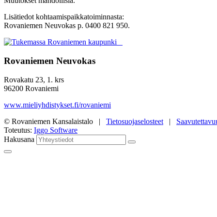
Muutokset mahdollisia.
Lisätiedot kohtaamispaikkatoiminnasta:
Rovaniemen Neuvokas p. 0400 821 950.
Rovaniemen Neuvokas
Rovakatu 23, 1. krs
96200 Rovaniemi
www.mieliyhdistykset.fi/rovaniemi
© Rovaniemen Kansalaistalo |
Tietosuojaselosteet
|
Saavutettavu
Toteutus:
Iggo Software
Hakusana