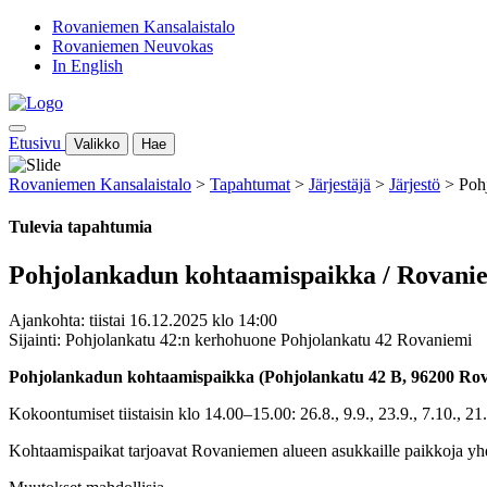
Rovaniemen Kansalaistalo
Rovaniemen Neuvokas
In English
Etusivu
Valikko
Hae
Rovaniemen Kansalaistalo
>
Tapahtumat
>
Järjestäjä
>
Järjestö
>
Poh
Tulevia tapahtumia
Pohjolankadun kohtaamispaikka / Rovani
Ajankohta: tiistai 16.12.2025 klo 14:00
Sijainti: Pohjolankatu 42:n kerhohuone Pohjolankatu 42 Rovaniemi
Pohjolankadun kohtaamispaikka (
Pohjolankatu 42 B, 96200 Ro
Kokoontumiset tiistaisin klo 14.00–15.00:
26.8., 9.9., 23.9., 7.10., 2
Kohtaamispaikat tarjoavat Rovaniemen alueen asukkaille paikkoja y