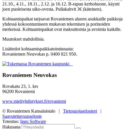
21.10., 4.11., 18.11., 2.12. ja 16.12. B-rapun kerhohuone, käynti
joen puoleisesta ulko-ovesta. Pullakahvit 3€ (käteinen).
Kohtaamispaikat tarjoavat Rovaniemen alueen asukkaille paikkoja
yhdessä kokoontumiseen mukavan tekemisen ja porinoiden
merkeissä.
Kohtaamispaikat ovat maksuttomia ja avoimia kaikille.
Muutokset mahdollisia.
Lisätiedot kohtaamispaikkatoiminnasta:
Rovaniemen Neuvokas p. 0400 821 950.
Rovaniemen Neuvokas
Rovakatu 23, 1. krs
96200 Rovaniemi
www.mieliyhdistykset.fi/rovaniemi
© Rovaniemen Kansalaistalo |
Tietosuojaselosteet
|
Saavutettavuusseloste
Toteutus:
Iggo Software
Hakusana