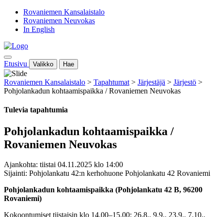
Rovaniemen Kansalaistalo
Rovaniemen Neuvokas
In English
Etusivu
Valikko
Hae
Rovaniemen Kansalaistalo
>
Tapahtumat
>
Järjestäjä
>
Järjestö
>
Pohjolankadun kohtaamispaikka / Rovaniemen Neuvokas
Tulevia tapahtumia
Pohjolankadun kohtaamispaikka /
Rovaniemen Neuvokas
Ajankohta: tiistai 04.11.2025 klo 14:00
Sijainti: Pohjolankatu 42:n kerhohuone Pohjolankatu 42 Rovaniemi
Pohjolankadun kohtaamispaikka (
Pohjolankatu 42 B, 96200
Rovaniemi)
Kokoontumiset tiistaisin klo 14.00–15.00:
26.8., 9.9., 23.9., 7.10.,