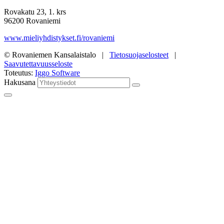
Rovakatu 23, 1. krs
96200 Rovaniemi
www.mieliyhdistykset.fi/rovaniemi
© Rovaniemen Kansalaistalo |
Tietosuojaselosteet
|
Saavutettavuusseloste
Toteutus:
Iggo Software
Hakusana