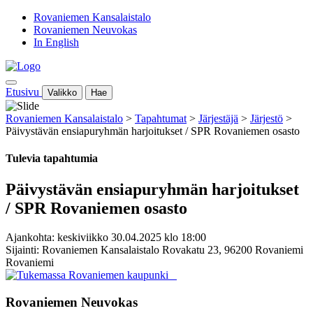
Rovaniemen Kansalaistalo
Rovaniemen Neuvokas
In English
Etusivu
Valikko
Hae
Rovaniemen Kansalaistalo
>
Tapahtumat
>
Järjestäjä
>
Järjestö
>
Päivystävän ensiapuryhmän harjoitukset / SPR Rovaniemen osasto
Tulevia tapahtumia
Päivystävän ensiapuryhmän harjoitukset
/ SPR Rovaniemen osasto
Ajankohta: keskiviikko 30.04.2025 klo 18:00
Sijainti: Rovaniemen Kansalaistalo Rovakatu 23, 96200 Rovaniemi
Rovaniemi
Rovaniemen Neuvokas