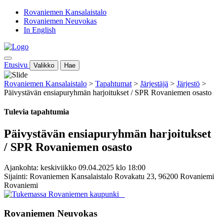
Rovaniemen Kansalaistalo
Rovaniemen Neuvokas
In English
Etusivu
Valikko
Hae
Rovaniemen Kansalaistalo
>
Tapahtumat
>
Järjestäjä
>
Järjestö
>
Päivystävän ensiapuryhmän harjoitukset / SPR Rovaniemen osasto
Tulevia tapahtumia
Päivystävän ensiapuryhmän harjoitukset
/ SPR Rovaniemen osasto
Ajankohta: keskiviikko 09.04.2025 klo 18:00
Sijainti: Rovaniemen Kansalaistalo Rovakatu 23, 96200 Rovaniemi
Rovaniemi
Rovaniemen Neuvokas