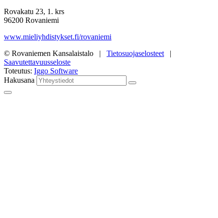
Rovakatu 23, 1. krs
96200 Rovaniemi
www.mieliyhdistykset.fi/rovaniemi
© Rovaniemen Kansalaistalo |
Tietosuojaselosteet
|
Saavutettavuusseloste
Toteutus:
Iggo Software
Hakusana