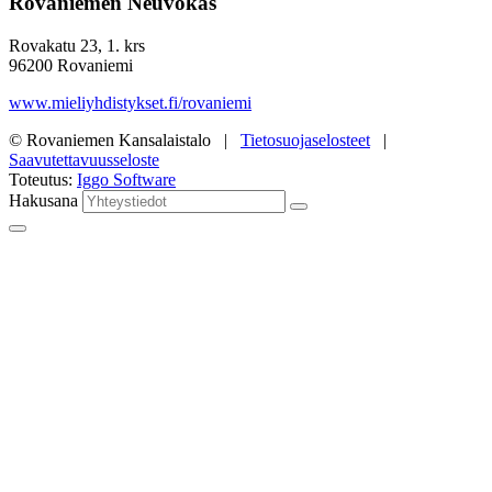
Rovaniemen Neuvokas
Rovakatu 23, 1. krs
96200 Rovaniemi
www.mieliyhdistykset.fi/rovaniemi
© Rovaniemen Kansalaistalo |
Tietosuojaselosteet
|
Saavutettavuusseloste
Toteutus:
Iggo Software
Hakusana