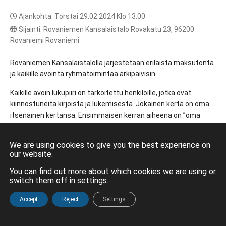
Ajankohta: Torstai 29.02.2024 Klo 13:00
Sijainti: Rovaniemen Kansalaistalo Rovakatu 23, 96200
Rovaniemi Rovaniemi
Rovaniemen Kansalaistalolla järjestetään erilaista maksutonta
ja kaikille avointa ryhmätoimintaa arkipäivisin.
Kaikille avoin lukupiiri on tarkoitettu henkilöille, jotka ovat
kiinnostuneita kirjoista ja lukemisesta. Jokainen kerta on oma
itsenäinen kertansa. Ensimmäisen kerran aiheena on ”oma
lempikirjani”. Tuo lempikirja mukanasi joko mielessäsi tai ihan
konkreettisesti kirjana. Tutustumme toisiimme kirjojen avulla
We are using cookies to give you the best experience on
vapaasti keskustellen. Ohjaajana Tuula Saraniemi.
our website.
Ilmoittautumiset ja lisätietoja p. 0400 514 510. Ryhmän koko
You can find out more about which cookies we are using or
max. 10 hlöä.
switch them off in
settings
.
Muutokset mahdollisia. Ilmoitamme toiminnastamme
Accept
Reject
Settings
Rovaniemen Kansalaistalon Facebook-sivuilla sekä Uusi
Etusivu
Valikko
Hae
Rovaniemi-lehden seuratoimintapalstalla.