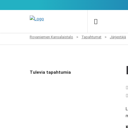
Rovaniemen Kansalaistalo
>
Tapahtumat
>
Järjestäjä
Tulevia tapahtumia
L
m