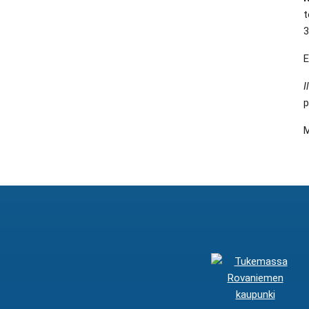
t
3
E
I
p
M