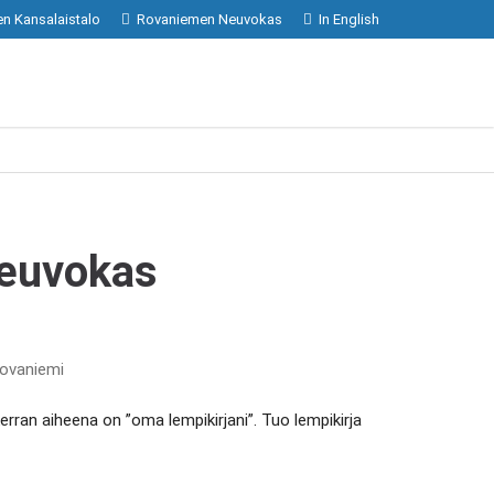
n Kansalaistalo
Rovaniemen Neuvokas
In English
Neuvokas
Rovaniemi
kerran aiheena on ”oma lempikirjani”. Tuo lempikirja