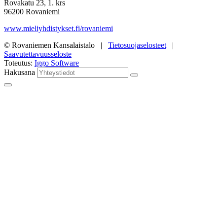
Rovakatu 23, 1. krs
96200 Rovaniemi
www.mieliyhdistykset.fi/rovaniemi
© Rovaniemen Kansalaistalo |
Tietosuojaselosteet
|
Saavutettavuusseloste
Toteutus:
Iggo Software
Hakusana