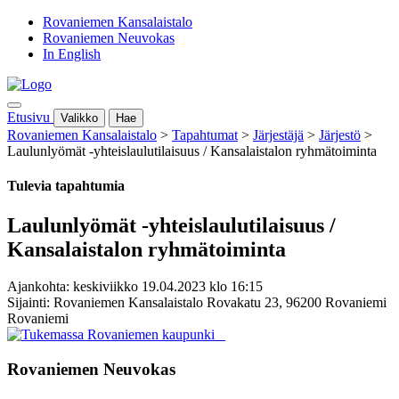
Rovaniemen Kansalaistalo
Rovaniemen Neuvokas
In English
Etusivu
Valikko
Hae
Rovaniemen Kansalaistalo
>
Tapahtumat
>
Järjestäjä
>
Järjestö
>
Laulunlyömät -yhteislaulutilaisuus / Kansalaistalon ryhmätoiminta
Tulevia tapahtumia
Laulunlyömät -yhteislaulutilaisuus /
Kansalaistalon ryhmätoiminta
Ajankohta: keskiviikko 19.04.2023 klo 16:15
Sijainti: Rovaniemen Kansalaistalo Rovakatu 23, 96200 Rovaniemi
Rovaniemi
Rovaniemen Neuvokas