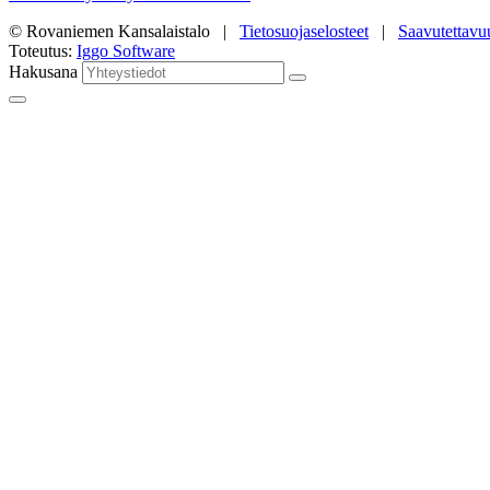
© Rovaniemen Kansalaistalo |
Tietosuojaselosteet
|
Saavutettavu
Toteutus:
Iggo Software
Hakusana