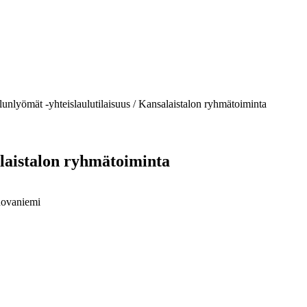
unlyömät -yhteislaulutilaisuus / Kansalaistalon ryhmätoiminta
alaistalon ryhmätoiminta
Rovaniemi