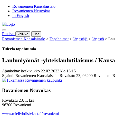
Rovaniemen Kansalaistalo
Rovaniemen Neuvokas
In English
Etusivu
Valikko
Hae
Rovaniemen Kansalaistalo
>
Tapahtumat
>
Järjestäjä
>
Järjestö
>
Laul
Tulevia tapahtumia
Laulunlyömät -yhteislaulutilaisuus / Kans
Ajankohta: keskiviikko 22.02.2023 klo 16:15
Sijainti: Rovaniemen Kansalaistalo Rovakatu 23, 96200 Rovaniemi 
Rovaniemen Neuvokas
Rovakatu 23, 1. krs
96200 Rovaniemi
www.mieliyhdistykset.fi/rovaniemi