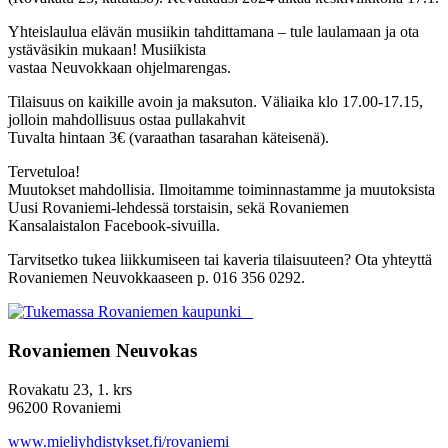
Yhteislaulua elävän musiikin tahdittamana – tule laulamaan ja ota
ystäväsikin mukaan! Musiikista
vastaa Neuvokkaan ohjelmarengas.
Tilaisuus on kaikille avoin ja maksuton. Väliaika klo 17.00-17.15,
jolloin mahdollisuus ostaa pullakahvit
Tuvalta hintaan 3€ (varaathan tasarahan käteisenä).
Tervetuloa!
Muutokset mahdollisia. Ilmoitamme toiminnastamme ja muutoksista
Uusi Rovaniemi-lehdessä torstaisin, sekä Rovaniemen
Kansalaistalon Facebook-sivuilla.
Tarvitsetko tukea liikkumiseen tai kaveria tilaisuuteen? Ota yhteyttä
Rovaniemen Neuvokkaaseen p. 016 356 0292.
Rovaniemen Neuvokas
Rovakatu 23, 1. krs
96200 Rovaniemi
www.mieliyhdistykset.fi/rovaniemi