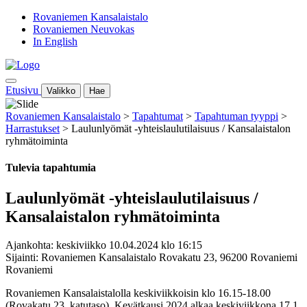
Rovaniemen Kansalaistalo
Rovaniemen Neuvokas
In English
Etusivu
Valikko
Hae
Rovaniemen Kansalaistalo
>
Tapahtumat
>
Tapahtuman tyyppi
>
Harrastukset
>
Laulunlyömät -yhteislaulutilaisuus / Kansalaistalon
ryhmätoiminta
Tulevia tapahtumia
Laulunlyömät -yhteislaulutilaisuus /
Kansalaistalon ryhmätoiminta
Ajankohta: keskiviikko 10.04.2024 klo 16:15
Sijainti: Rovaniemen Kansalaistalo Rovakatu 23, 96200 Rovaniemi
Rovaniemi
Rovaniemen Kansalaistalolla keskiviikkoisin klo 16.15-18.00
(Rovakatu 23, katutaso). Kevätkausi 2024 alkaa keskiviikkona 17.1.