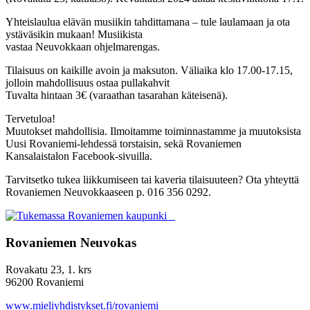
Yhteislaulua elävän musiikin tahdittamana – tule laulamaan ja ota
ystäväsikin mukaan! Musiikista
vastaa Neuvokkaan ohjelmarengas.
Tilaisuus on kaikille avoin ja maksuton. Väliaika klo 17.00-17.15,
jolloin mahdollisuus ostaa pullakahvit
Tuvalta hintaan 3€ (varaathan tasarahan käteisenä).
Tervetuloa!
Muutokset mahdollisia. Ilmoitamme toiminnastamme ja muutoksista
Uusi Rovaniemi-lehdessä torstaisin, sekä Rovaniemen
Kansalaistalon Facebook-sivuilla.
Tarvitsetko tukea liikkumiseen tai kaveria tilaisuuteen? Ota yhteyttä
Rovaniemen Neuvokkaaseen p. 016 356 0292.
Rovaniemen Neuvokas
Rovakatu 23, 1. krs
96200 Rovaniemi
www.mieliyhdistykset.fi/rovaniemi