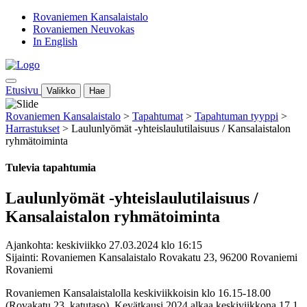
Rovaniemen Kansalaistalo
Rovaniemen Neuvokas
In English
Etusivu
Valikko
Hae
Rovaniemen Kansalaistalo
>
Tapahtumat
>
Tapahtuman tyyppi
>
Harrastukset
>
Laulunlyömät -yhteislaulutilaisuus / Kansalaistalon
ryhmätoiminta
Tulevia tapahtumia
Laulunlyömät -yhteislaulutilaisuus /
Kansalaistalon ryhmätoiminta
Ajankohta: keskiviikko 27.03.2024 klo 16:15
Sijainti: Rovaniemen Kansalaistalo Rovakatu 23, 96200 Rovaniemi
Rovaniemi
Rovaniemen Kansalaistalolla keskiviikkoisin klo 16.15-18.00
(Rovakatu 23, katutaso). Kevätkausi 2024 alkaa keskiviikkona 17.1.