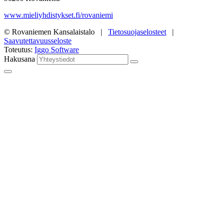
www.mieliyhdistykset.fi/rovaniemi
© Rovaniemen Kansalaistalo |
Tietosuojaselosteet
|
Saavutettavuusseloste
Toteutus:
Iggo Software
Hakusana