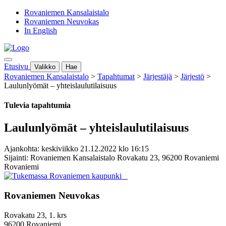
Rovaniemen Kansalaistalo
Rovaniemen Neuvokas
In English
Etusivu
Valikko
Hae
Rovaniemen Kansalaistalo
>
Tapahtumat
>
Järjestäjä
>
Järjestö
>
Laulunlyömät – yhteislaulutilaisuus
Tulevia tapahtumia
Laulunlyömät – yhteislaulutilaisuus
Ajankohta: keskiviikko 21.12.2022 klo 16:15
Sijainti: Rovaniemen Kansalaistalo Rovakatu 23, 96200 Rovaniemi
Rovaniemi
Rovaniemen Neuvokas
Rovakatu 23, 1. krs
96200 Rovaniemi