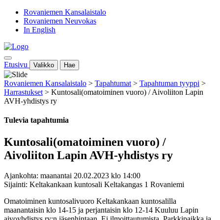
Rovaniemen Kansalaistalo
Rovaniemen Neuvokas
In English
Etusivu
Valikko
Hae
Rovaniemen Kansalaistalo
>
Tapahtumat
>
Tapahtuman tyyppi
>
Harrastukset
>
Kuntosali(omatoiminen vuoro) / Aivoliiton Lapin
AVH-yhdistys ry
Tulevia tapahtumia
Kuntosali(omatoiminen vuoro) /
Aivoliiton Lapin AVH-yhdistys ry
Ajankohta: maanantai 20.02.2023 klo 14:00
Sijainti: Keltakankaan kuntosali Keltakangas 1 Rovaniemi
Omatoiminen kuntosalivuoro Keltakankaan kuntosalilla
maanantaisin klo 14-15 ja perjantaisin klo 12-14 Kuuluu Lapin
aivoyhdistys ry:n jäsenhintaan. Ei ilmoittautumist
a. Parkkipaikka ja