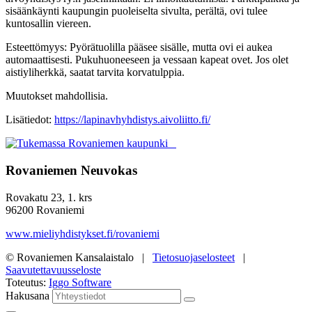
sisäänkäynti kaupungin puoleiselta sivulta, perältä, ovi tulee
kuntosallin viereen.
Esteettömyys: Pyörätuolilla pääsee sisälle, mutta ovi ei aukea
automaattisesti
. Pukuhuoneeseen ja vessaan kapeat ovet. Jos olet
aistiyliherkkä, saatat tarvita korvatulppia.
Muutokset mahdollisia.
Lisätiedot:
https://lapinavhyhdistys.aivoliitto.fi/
Rovaniemen Neuvokas
Rovakatu 23, 1. krs
96200 Rovaniemi
www.mieliyhdistykset.fi/rovaniemi
© Rovaniemen Kansalaistalo |
Tietosuojaselosteet
|
Saavutettavuusseloste
Toteutus:
Iggo Software
Hakusana