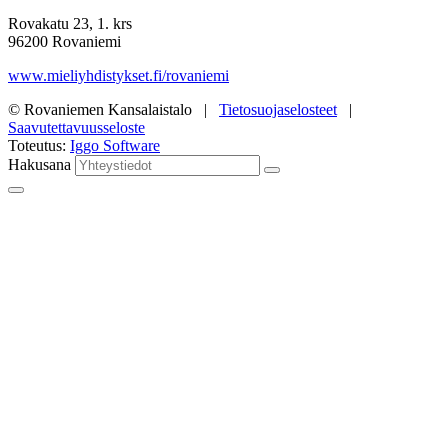
Rovakatu 23, 1. krs
96200 Rovaniemi
www.mieliyhdistykset.fi/rovaniemi
© Rovaniemen Kansalaistalo |
Tietosuojaselosteet
|
Saavutettavuusseloste
Toteutus:
Iggo Software
Hakusana