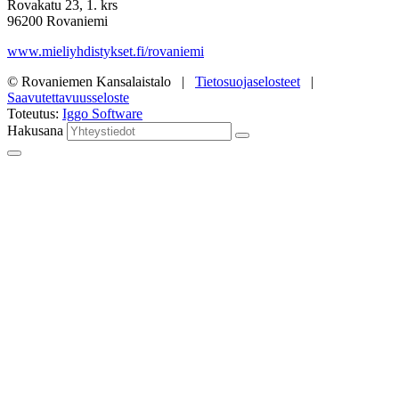
Rovakatu 23, 1. krs
96200 Rovaniemi
www.mieliyhdistykset.fi/rovaniemi
© Rovaniemen Kansalaistalo |
Tietosuojaselosteet
|
Saavutettavuusseloste
Toteutus:
Iggo Software
Hakusana