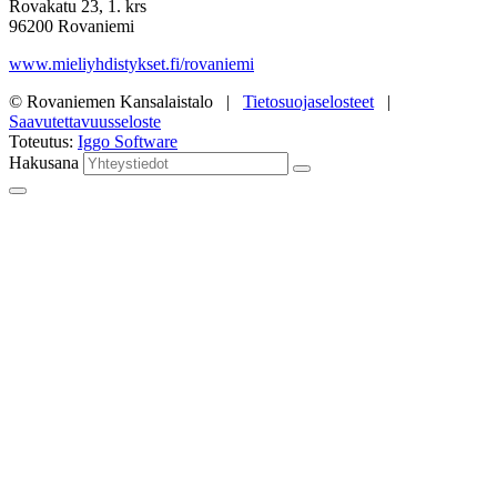
Rovakatu 23, 1. krs
96200 Rovaniemi
www.mieliyhdistykset.fi/rovaniemi
© Rovaniemen Kansalaistalo |
Tietosuojaselosteet
|
Saavutettavuusseloste
Toteutus:
Iggo Software
Hakusana