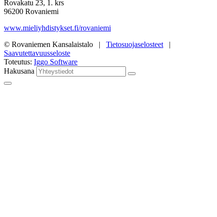
Rovakatu 23, 1. krs
96200 Rovaniemi
www.mieliyhdistykset.fi/rovaniemi
© Rovaniemen Kansalaistalo |
Tietosuojaselosteet
|
Saavutettavuusseloste
Toteutus:
Iggo Software
Hakusana