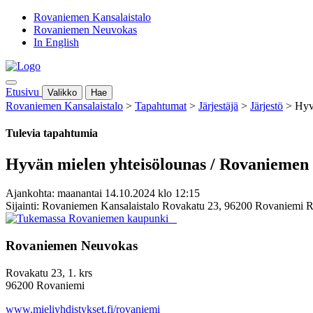
Rovaniemen Kansalaistalo
Rovaniemen Neuvokas
In English
Etusivu
Valikko
Hae
Rovaniemen Kansalaistalo
>
Tapahtumat
>
Järjestäjä
>
Järjestö
>
Hyv
Tulevia tapahtumia
Hyvän mielen yhteisölounas / Rovaniemen 
Ajankohta: maanantai 14.10.2024 klo 12:15
Sijainti: Rovaniemen Kansalaistalo Rovakatu 23, 96200 Rovaniemi 
Rovaniemen Neuvokas
Rovakatu 23, 1. krs
96200 Rovaniemi
www.mieliyhdistykset.fi/rovaniemi