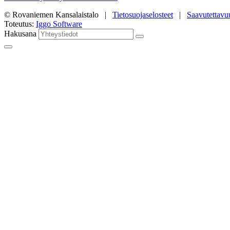
© Rovaniemen Kansalaistalo |
Tietosuojaselosteet
|
Saavutettavu
Toteutus:
Iggo Software
Hakusana