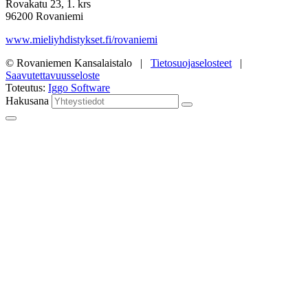
Rovakatu 23, 1. krs
96200 Rovaniemi
www.mieliyhdistykset.fi/rovaniemi
© Rovaniemen Kansalaistalo |
Tietosuojaselosteet
|
Saavutettavuusseloste
Toteutus:
Iggo Software
Hakusana