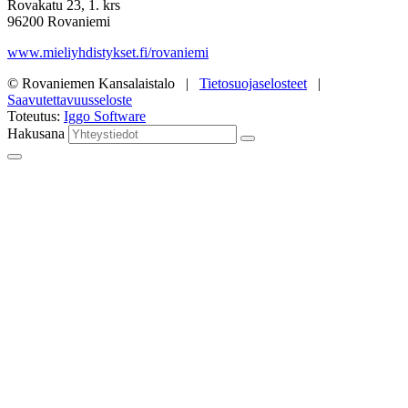
Rovakatu 23, 1. krs
96200 Rovaniemi
www.mieliyhdistykset.fi/rovaniemi
© Rovaniemen Kansalaistalo |
Tietosuojaselosteet
|
Saavutettavuusseloste
Toteutus:
Iggo Software
Hakusana