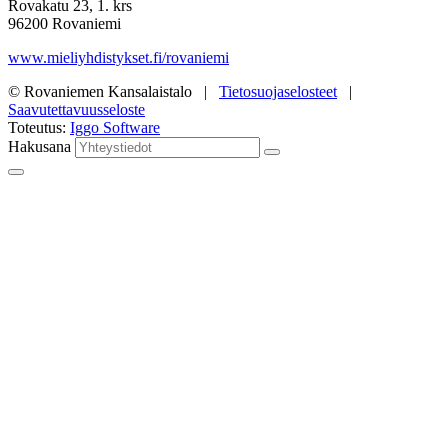
Rovakatu 23, 1. krs
96200 Rovaniemi
www.mieliyhdistykset.fi/rovaniemi
© Rovaniemen Kansalaistalo |
Tietosuojaselosteet
|
Saavutettavuusseloste
Toteutus:
Iggo Software
Hakusana