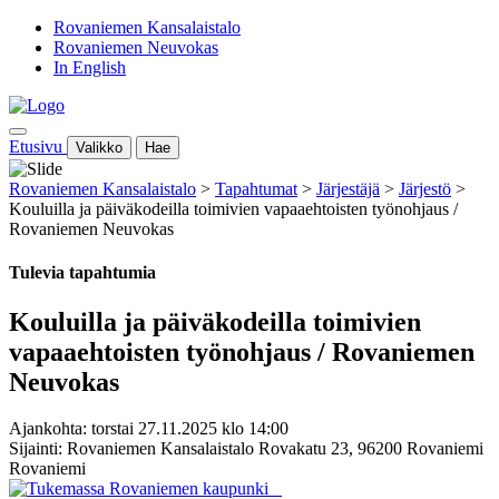
Rovaniemen Kansalaistalo
Rovaniemen Neuvokas
In English
Etusivu
Valikko
Hae
Rovaniemen Kansalaistalo
>
Tapahtumat
>
Järjestäjä
>
Järjestö
>
Kouluilla ja päiväkodeilla toimivien vapaaehtoisten työnohjaus /
Rovaniemen Neuvokas
Tulevia tapahtumia
Kouluilla ja päiväkodeilla toimivien
vapaaehtoisten työnohjaus / Rovaniemen
Neuvokas
Ajankohta: torstai 27.11.2025 klo 14:00
Sijainti: Rovaniemen Kansalaistalo Rovakatu 23, 96200 Rovaniemi
Rovaniemi