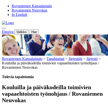
Rovaniemen Kansalaistalo
Rovaniemen Neuvokas
In English
Etusivu
Valikko
Hae
Rovaniemen Kansalaistalo
>
Tapahtumat
>
Järjestäjä
>
Järjestö
>
Kouluilla ja päiväkodeilla toimivien vapaaehtoisten työnohjaus /
Rovaniemen Neuvokas
Tulevia tapahtumia
Kouluilla ja päiväkodeilla toimivien
vapaaehtoisten työnohjaus / Rovaniemen
Neuvokas