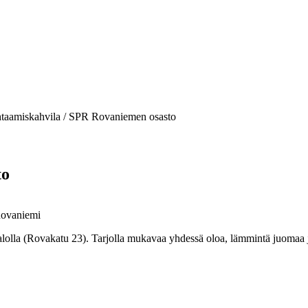
taamiskahvila / SPR Rovaniemen osasto
to
Rovaniemi
lla (Rovakatu 23). Tarjolla mukavaa yhdessä oloa, lämmintä juomaa ja 