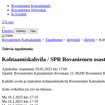
Rovaniemen Kansalaistalo
Rovaniemen Neuvokas
In English
Etusivu
Valikko
Hae
Rovaniemen Kansalaistalo
>
Tapahtumat
>
Järjestäjä
>
Järjestö
>
Koh
Tulevia tapahtumia
Kohtaamiskahvila / SPR Rovaniemen osas
Ajankohta: maanantai 19.05.2025 klo 17:00
Sijainti: Rovaniemen Kansalaistalo Rovakatu 23, 96200 Rovaniemi 
Kaikille avoin ja maksuton kohtaamiskahvila Rovaniemen Kansalaistalo
Soita ovikelloa jos ovi on lukossa.
Ma 10.2.2025 klo 17-19
Ma 24.2.2025 klo 17-19