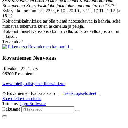
SPR Rovaniemen osaston kaikille avoimet Kohtaamiskahvilat
Rovaniemen Kansalaistalolla joka toinen maanantai klo 17-19.
Syksyn kokoontumiset: 22.9., 6.10., 20.10., 3.11., 17.11., 1.12. ja
15.12.
Kohtaamiskahviloissa tarjolla pientä naposteltavaa ja kahvia, sekä
mukavaa tekemistä kuten askartelua ja pelejä.
Kokoontumiset Kansalaistalon Tuvalla, soita ovikelloa jos ovi on
lukossa.
Tervetuloa!
Rovaniemen Neuvokas
Rovakatu 23, 1. krs
96200 Rovaniemi
www.mieliyhdistykset.fi/rovaniemi
© Rovaniemen Kansalaistalo |
Tietosuojaselosteet
|
Saavutettavuusseloste
Toteutus:
Iggo Software
Hakusana