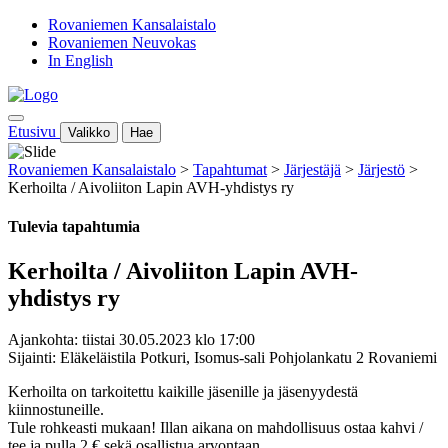
Rovaniemen Kansalaistalo
Rovaniemen Neuvokas
In English
Etusivu
Valikko
Hae
Rovaniemen Kansalaistalo
>
Tapahtumat
>
Järjestäjä
>
Järjestö
>
Kerhoilta / Aivoliiton Lapin AVH-yhdistys ry
Tulevia tapahtumia
Kerhoilta / Aivoliiton Lapin AVH-
yhdistys ry
Ajankohta: tiistai 30.05.2023 klo 17:00
Sijainti: Eläkeläistila Potkuri, Isomus-sali Pohjolankatu 2 Rovaniemi
Kerhoilta on tarkoitettu kaikille jäsenille ja jäsenyydestä
kiinnostuneille.
Tule rohkeasti mukaan! Illan aikana on mahdollisuus ostaa kahvi /
tee ja pulla 2 € sekä osallistua arvontaan.