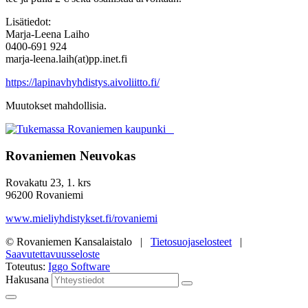
Lisätiedot:
Marja-Leena Laiho
0400-691 924
marja-leena.laih(at)pp.inet.fi
https://lapinavhyhdistys.aivoliitto.fi/
Muutokset mahdollisia.
Rovaniemen Neuvokas
Rovakatu 23, 1. krs
96200 Rovaniemi
www.mieliyhdistykset.fi/rovaniemi
© Rovaniemen Kansalaistalo |
Tietosuojaselosteet
|
Saavutettavuusseloste
Toteutus:
Iggo Software
Hakusana