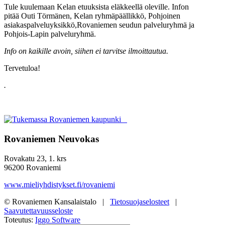
Tule kuulemaan Kelan etuuksista eläkkeellä oleville. Infon
pitää Outi Törmänen, Kelan ryhmäpäällikkö, Pohjoinen
asiakaspalveluyksikkö,Rovaniemen seudun palveluryhmä ja
Pohjois-Lapin palveluryhmä.
Info on kaikille avoin, siihen ei tarvitse ilmoittautua.
Tervetuloa!
.
Rovaniemen Neuvokas
Rovakatu 23, 1. krs
96200 Rovaniemi
www.mieliyhdistykset.fi/rovaniemi
© Rovaniemen Kansalaistalo |
Tietosuojaselosteet
|
Saavutettavuusseloste
Toteutus:
Iggo Software