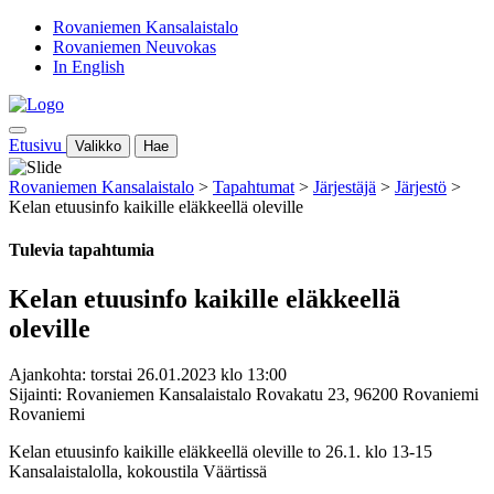
Rovaniemen Kansalaistalo
Rovaniemen Neuvokas
In English
Etusivu
Valikko
Hae
Rovaniemen Kansalaistalo
>
Tapahtumat
>
Järjestäjä
>
Järjestö
>
Kelan etuusinfo kaikille eläkkeellä oleville
Tulevia tapahtumia
Kelan etuusinfo kaikille eläkkeellä
oleville
Ajankohta: torstai 26.01.2023 klo 13:00
Sijainti: Rovaniemen Kansalaistalo Rovakatu 23, 96200 Rovaniemi
Rovaniemi
Kelan etuusinfo kaikille eläkkeellä oleville to 26.1. klo 13-15
Kansalaistalolla, kokoustila Väärtissä