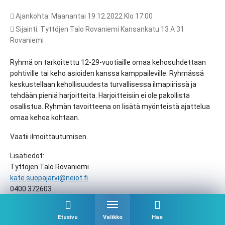
Ajankohta: Maanantai 19.12.2022 Klo 17:00
Sijainti: Tyttöjen Talo Rovaniemi Kansankatu 13 A 31
Rovaniemi
Ryhmä on tarkoitettu 12-29-vuotiaille omaa kehosuhdettaan
pohtiville tai keho asioiden kanssa kamppaileville. Ryhmässä
keskustellaan kehollisuudesta turvallisessa ilmapiirissä ja
tehdään pieniä harjoitteita. Harjoitteisiin ei ole pakollista
osallistua. Ryhmän tavoitteena on lisätä myönteistä ajattelua
omaa kehoa kohtaan.
Vaatii ilmoittautumisen.
Lisätiedot:
Tyttöjen Talo Rovaniemi
kate.suopajarvi@neiot.fi
0400 372603
www.neiot.fi
Etusivu
Valikko
Hae