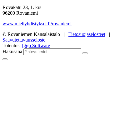
Rovakatu 23, 1. krs
96200 Rovaniemi
www.mieliyhdistykset.fi/rovaniemi
© Rovaniemen Kansalaistalo |
Tietosuojaselosteet
|
Saavutettavuusseloste
Toteutus:
Iggo Software
Hakusana