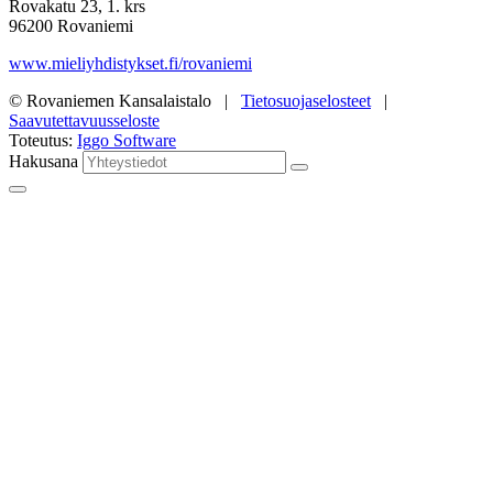
Rovakatu 23, 1. krs
96200 Rovaniemi
www.mieliyhdistykset.fi/rovaniemi
© Rovaniemen Kansalaistalo |
Tietosuojaselosteet
|
Saavutettavuusseloste
Toteutus:
Iggo Software
Hakusana