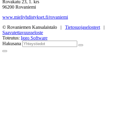
Rovakatu 23, 1. krs
96200 Rovaniemi
www.mieliyhdistykset.fi/rovaniemi
© Rovaniemen Kansalaistalo |
Tietosuojaselosteet
|
Saavutettavuusseloste
Toteutus:
Iggo Software
Hakusana