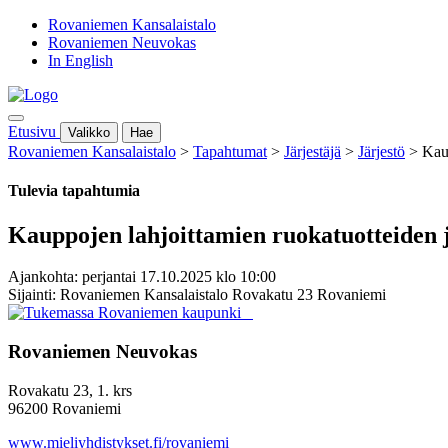
Rovaniemen Kansalaistalo
Rovaniemen Neuvokas
In English
Etusivu
Valikko
Hae
Rovaniemen Kansalaistalo
>
Tapahtumat
>
Järjestäjä
>
Järjestö
>
Kau
Tulevia tapahtumia
Kauppojen lahjoittamien ruokatuotteiden
Ajankohta: perjantai 17.10.2025 klo 10:00
Sijainti: Rovaniemen Kansalaistalo Rovakatu 23 Rovaniemi
Rovaniemen Neuvokas
Rovakatu 23, 1. krs
96200 Rovaniemi
www.mieliyhdistykset.fi/rovaniemi