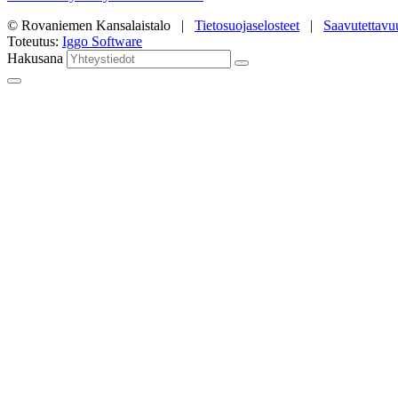
© Rovaniemen Kansalaistalo |
Tietosuojaselosteet
|
Saavutettavu
Toteutus:
Iggo Software
Hakusana