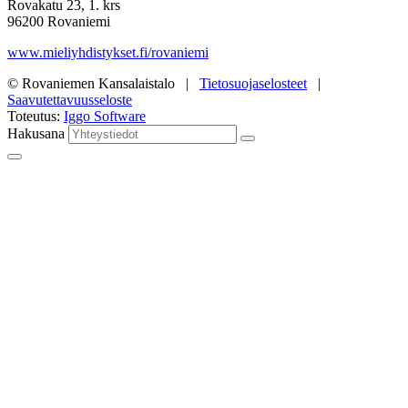
Rovakatu 23, 1. krs
96200 Rovaniemi
www.mieliyhdistykset.fi/rovaniemi
© Rovaniemen Kansalaistalo |
Tietosuojaselosteet
|
Saavutettavuusseloste
Toteutus:
Iggo Software
Hakusana