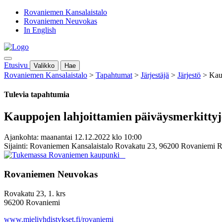
Rovaniemen Kansalaistalo
Rovaniemen Neuvokas
In English
Etusivu
Valikko
Hae
Rovaniemen Kansalaistalo
>
Tapahtumat
>
Järjestäjä
>
Järjestö
>
Kaup
Tulevia tapahtumia
Kauppojen lahjoittamien päiväysmerkittyje
Ajankohta: maanantai 12.12.2022 klo 10:00
Sijainti: Rovaniemen Kansalaistalo Rovakatu 23, 96200 Rovaniemi 
Rovaniemen Neuvokas
Rovakatu 23, 1. krs
96200 Rovaniemi
www.mieliyhdistykset.fi/rovaniemi