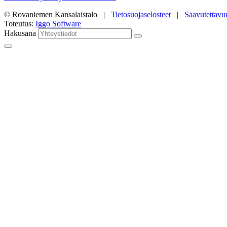
© Rovaniemen Kansalaistalo |
Tietosuojaselosteet
|
Saavutettavu
Toteutus:
Iggo Software
Hakusana