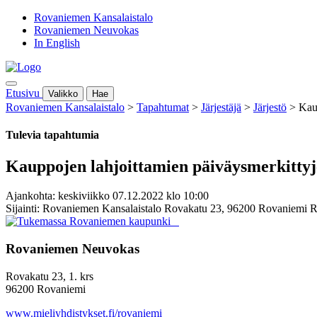
Rovaniemen Kansalaistalo
Rovaniemen Neuvokas
In English
Etusivu
Valikko
Hae
Rovaniemen Kansalaistalo
>
Tapahtumat
>
Järjestäjä
>
Järjestö
>
Kaup
Tulevia tapahtumia
Kauppojen lahjoittamien päiväysmerkittyje
Ajankohta: keskiviikko 07.12.2022 klo 10:00
Sijainti: Rovaniemen Kansalaistalo Rovakatu 23, 96200 Rovaniemi 
Rovaniemen Neuvokas
Rovakatu 23, 1. krs
96200 Rovaniemi
www.mieliyhdistykset.fi/rovaniemi