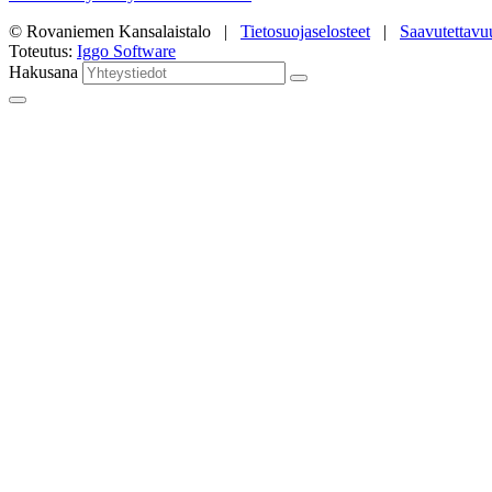
© Rovaniemen Kansalaistalo |
Tietosuojaselosteet
|
Saavutettavu
Toteutus:
Iggo Software
Hakusana