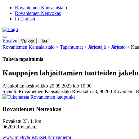
Rovaniemen Kansalaistalo
Rovaniemen Neuvokas
In English
Etusivu
Valikko
Hae
Rovaniemen Kansalaistalo
>
Tapahtumat
>
Järjestäjä
>
Järjestö
>
Kaup
Tulevia tapahtumia
Kauppojen lahjoittamien tuotteiden jakelu
Ajankohta: keskiviikko 20.09.2023 klo 10:00
Sijainti: Rovaniemen Kansalaistalo Rovakatu 23, 96200 Rovaniemi 
Rovaniemen Neuvokas
Rovakatu 23, 1. krs
96200 Rovaniemi
www.mieliyhdistykset.fi/rovaniemi