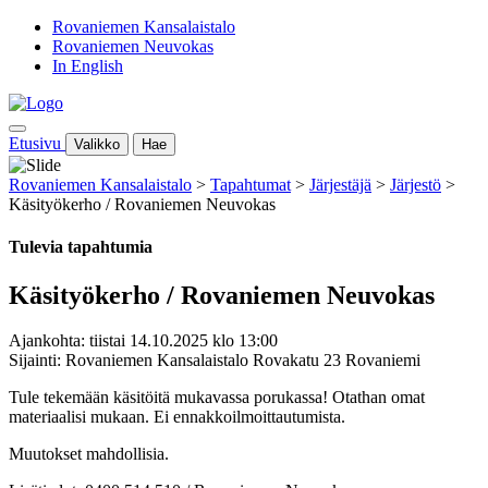
Rovaniemen Kansalaistalo
Rovaniemen Neuvokas
In English
Etusivu
Valikko
Hae
Rovaniemen Kansalaistalo
>
Tapahtumat
>
Järjestäjä
>
Järjestö
>
Käsityökerho / Rovaniemen Neuvokas
Tulevia tapahtumia
Käsityökerho / Rovaniemen Neuvokas
Ajankohta: tiistai 14.10.2025 klo 13:00
Sijainti: Rovaniemen Kansalaistalo Rovakatu 23 Rovaniemi
Tule tekemään käsitöitä mukavassa porukassa! Otathan omat
materiaalisi mukaan. Ei ennakkoilmoittautumista.
Muutokset mahdollisia.